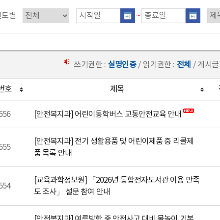
연도별
~
쓰기권한 :
실명인증
/ 읽기권한 :
전체
/ 게시글
번호
제목
556
[안전복지과] 어린이통학버스 교통안전교육 안내
[안전복지과] 전기 생활용품 및 어린이제품 중 리콜제
555
품 목록 안내
[교육과학정보원] 「2026년 통합전자도서관 이용 만족
554
도 조사」 설문 참여 안내
[안전복지과] 여름방학 중 안전사고 대비 물놀이 기본