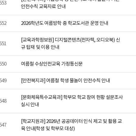
553
안전수칙 교육자료 안내
552
2026학년도 여름방학 중 학교도서관 운영 안내
[교육과학정보원] 디지털콘텐츠(전자책, 오디오북) 신
551
규 탑재 및 이용 안내
550
여름철 수상안전교육 가정통신문
549
[안전복지과] 여름철 학생 물놀이 안전수칙 안내
[문화체육특수교육과] 학부모 학교 참여 현황 설문조사
548
실시 안내
[학교지원과] 2026년 공공데이터 인식 제고 및 활용 교
547
육 안내(학생 및 학부모 대상)