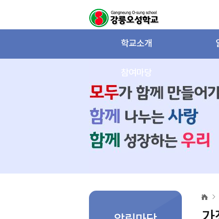
학교소개
참여마당
가
정
통
가
신