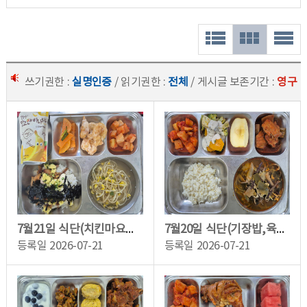
쓰기권한 :
실명인증
/ 읽기권한 :
전체
/ 게시글 보존기간 :
영구
7월21일 식단(치킨마요덮밥,콩나물맑은국,오곡깐쇼새우,깍두기,망고앤바나나샤베트)
7월20일 식단(기장밥,육개장,이면수순살조림,단호박연근브로콜리/참깨흑임자소스,깍두...
등록일
2026-07-21
등록일
2026-07-21