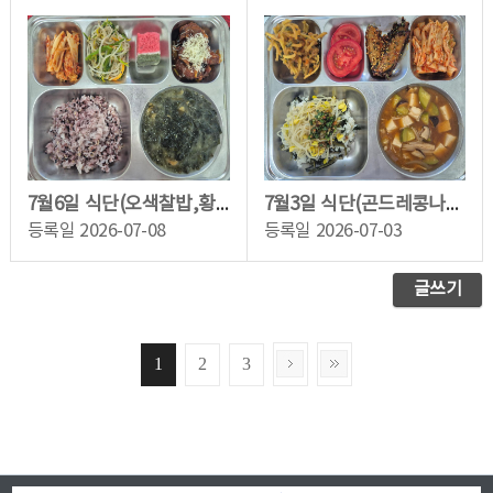
7월6일 식단(오색찰밥,황태미역국,매콤등갈비찜(치즈),삼색나물무침,배추김치,우리쌀수...
7월3일 식단(곤드레콩나물밥,호박된장찌개,연근조림,조기순살구이,배추김치,꿀토마토)
등록일
2026-07-08
등록일
2026-07-03
글쓰기
1
2
3