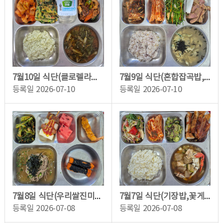
7월10일 식단(클로렐라쌀밥,근대된장국,쭈삼불고기,애호박새우부추전,깍두기,하루요거...
7월9일 식단(혼합잡곡밥,야채가득물만두국,우리콩두부조림,훈제오리&무쌈,영양부추겉...
등록일
2026-07-10
등록일
2026-07-10
7월8일 식단(우리쌀진미채꼬마김밥,왕새우메밀소바,소떡갈떡,열무김치,수박)
7월7일 식단(기장밥,꽃게된장국,수제돈가스,오이뱃두리,배추김치,토마토치즈샐러드)
등록일
2026-07-08
등록일
2026-07-08