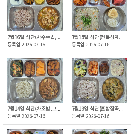
7월16일 식단(차수수밥,팽이버섯된장찌개,계란옷입은에그랑땡,등갈비김치찜,꼬들오이...
7월15일 식단(전복삼계죽,닭다리바베큐구이,강원감자빵,깍두기,수박)
등록일
2026-07-16
등록일
2026-07-16
7월14일 식단(차조밥,고기듬뿍김치찌개,매운감자조림,가지마카레구이,쌈추겉절이,노을...
7월13일 식단(혼합잡곡밥,콩가루배추국,정통함박스테이크/소스,새우크림파스타,그린과...
등록일
2026-07-16
등록일
2026-07-16