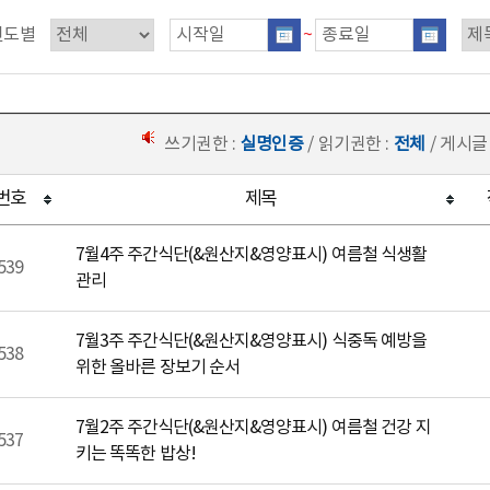
연도별
~
쓰기권한 :
실명인증
/ 읽기권한 :
전체
/ 게시글
번호
제목
7월4주 주간식단(&원산지&영양표시) 여름철 식생활
539
관리
7월3주 주간식단(&원산지&영양표시) 식중독 예방을
538
위한 올바른 장보기 순서
7월2주 주간식단(&원산지&영양표시) 여름철 건강 지
537
키는 똑똑한 밥상!