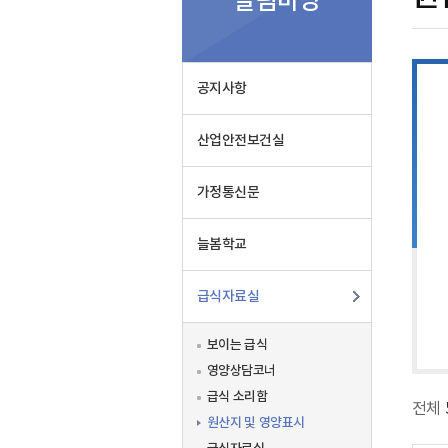
알림마당
영
양
표
시
공지사항
산업안전보건실
가정통신문
늘봄학교
급식자료실
보이는 급식
영양상담코너
급식 소리함
전체
원산지 및 영양표시