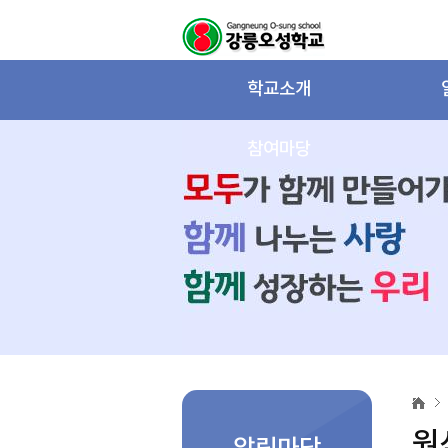
학교소개
참여마당
원
산
지
원
및