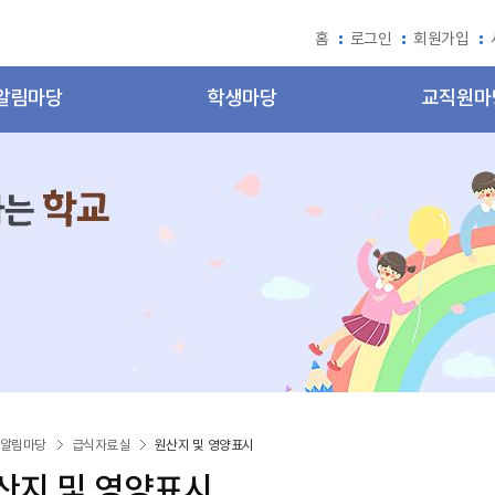
홈
로그인
회원가입
알림마당
학생마당
교직원마
알림마당
급식자료실
원산지 및 영양표시
산지 및 영양표시