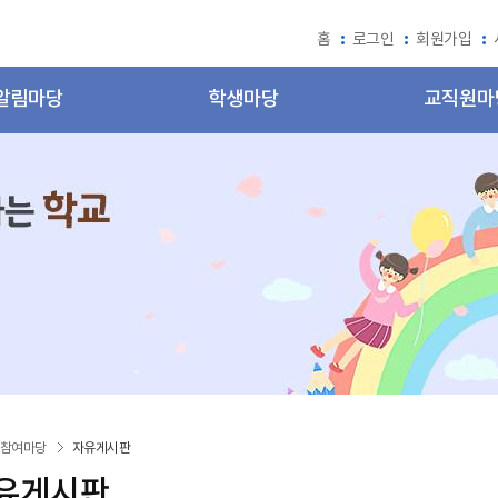
홈
로그인
회원가입
알림마당
학생마당
교직원마
참여마당
자유게시판
유게시판