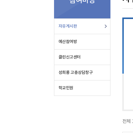
참여마당
판
자유게시판
예산참여방
클린신고센터
성희롱 고충상담창구
학교민원
전체