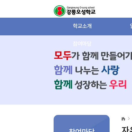
학교소개
참여마당
자
유
게
자
시