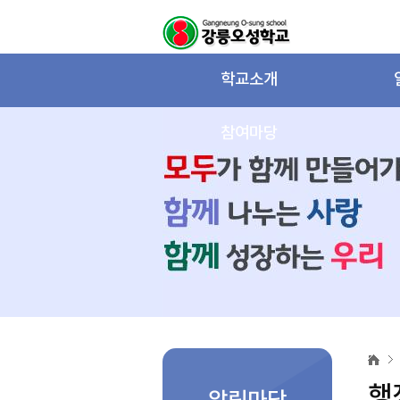
학교소개
참여마당
행
정
자
행
료