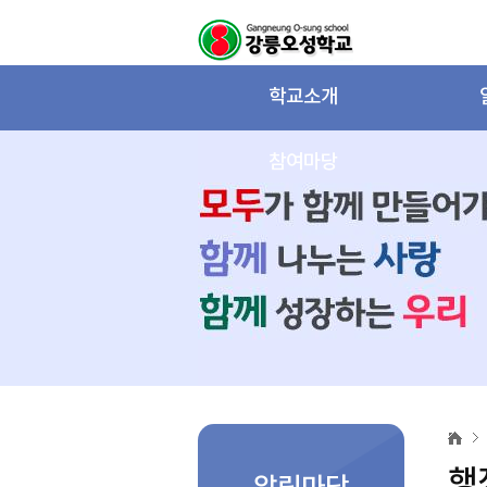
학교소개
참여마당
행
정
자
행
료