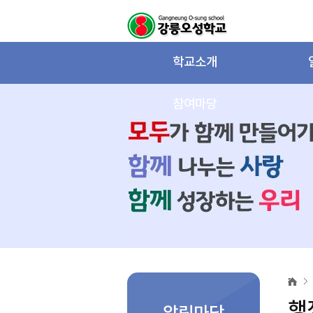
학교소개
참여마당
행
정
자
행
료