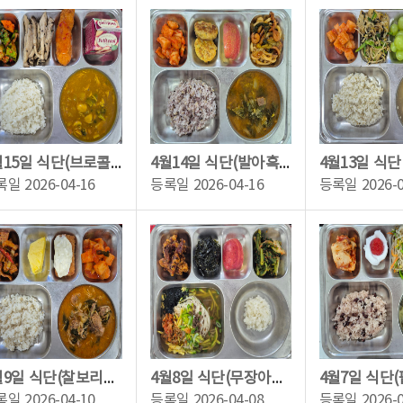
4월15일 식단(브로콜리치킨카레라이스,5마리통새우꼬치,오이부추무침,새송이버섯구이,...
4월14일 식단(발아흑미밥,사골우거지국,에그랑땡,해물볶음우동,배추김치,강릉사과)
록일
2026-04-16
등록일
2026-04-16
등록일
2026-
4월9일 식단(찰보리밥,우거지김지탕,어묵곤약조림,담백한광어까스(타르소스),깍두기,골...
4월8일 식단(무장아찌주먹밥,잔치국수,깐풍치킨,열무김치,강릉사과,찹쌀밥(자율))
록일
2026-04-10
등록일
2026-04-08
등록일
2026-