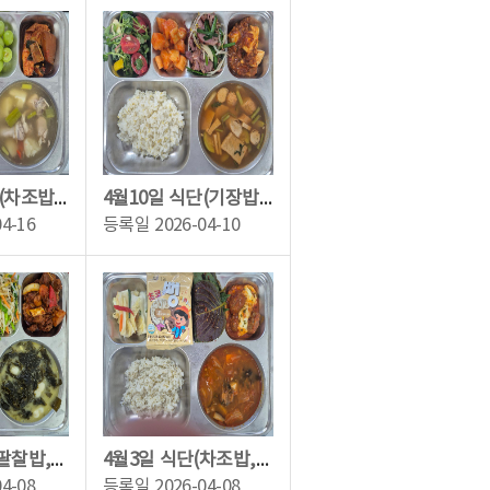
4월13일 식단(차조밥,한방닭곰탕,이면수순살조림,탕평채,깍두기,청포도)
4월10일 식단(기장밥,어묵매운탕,마파두부,훈제오리숙주볶음,방울토마토치즈샐러드,깍...
04-16
등록일
2026-04-10
4월7일 식단(팥찰밥,조랭이들깨미역국,매콤돼지길비찜,삼색나물무침,배추김치,생딸기...
4월3일 식단(차조밥,참치김치전골,토마토미트볼조림,양념깻잎,백김치,초코쌀뻥)
04-08
등록일
2026-04-08