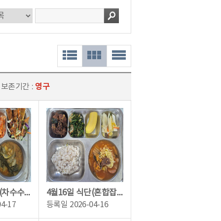
 보존기간 :
영구
4월17일 식단(차수수밥,콩가루배추국,우리콩두부조림,돈까스샐러드,배추김치,수제딸기...
4월16일 식단(혼합잡곡밥,부대찌개&사리,등갈비찜,근대나물무침,백김치,바나나)
04-17
등록일
2026-04-16