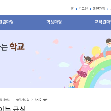
홈
로그인
회원가입
알림마당
학생마당
교직원마
알림마당
급식자료실
보이는 급식
이는 급식