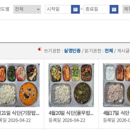
연도별
~
쓰기권한 :
실명인증
/ 읽기권한 :
전체
/ 게시글
4월21일 식단(기장밥,짬뽕순두부,쇠고기메추리알조림,비름나물무침,배추김치,카프레제...
4월20일 식단(율무밥,근대된장국,안동찜닭,달걀찜,단호박연근브로콜리&참깨흑임자드레...
록일
2026-04-22
등록일
2026-04-22
등록일
2026-