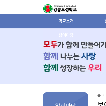
학교소개
참여마당
보
이
는
보
급