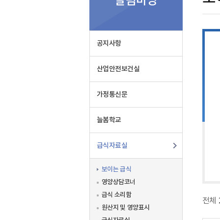
알림마당
식
공지사항
산업안전보건실
가정통신문
늘봄학교
급식자료실
보이는 급식
영양상담코너
급식 소리함
전체
원산지 및 영양표시