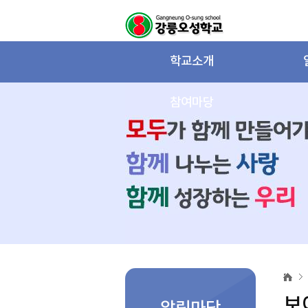
학교소개
참여마당
보
이
는
보
급