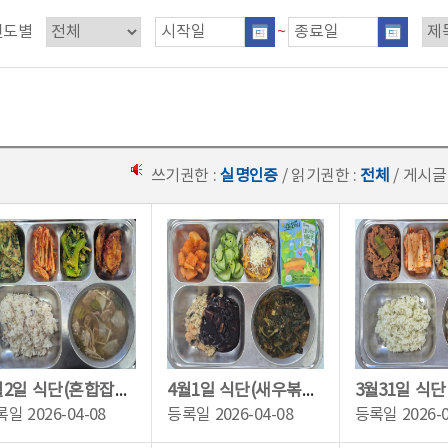
연도별
~
쓰기권한 :
실명인증
/ 읽기권한 :
전체
/ 게시글
4월2일 식단(혼합잡곡밥,쇠고기버섯국,닭봉굴소스볶음,청경채나물,애호박새우부추전,...
4월1일 식단(새우볶음밥/자장소스,시금치된장국,오이동그랑무침,김치치즈그릴함박,깍...
록일
2026-04-08
등록일
2026-04-08
등록일
2026-