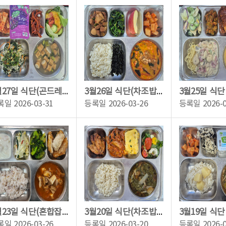
3월27일 식단(곤드레영양밥(달래장),어묵탕,두부채소샐러드,진미오징어채조림,배추김치...
3월26일 식단(차조밥,짬뽕순두부,돈육모듬장조림,시금치된장무침,건파래볶음,깍두기,강...
록일
2026-03-31
등록일
2026-03-26
등록일
2026-
3월23일 식단(혼합잡곡밥,고기듬뿍김치찌개(목살),청경채나물,대만식지파이,백김치,망...
3월20일 식단(차조밥,근대된장국,닭날개데리야끼,두부계란구이,김치볶음,방울토마토치...
록일
2026-03-26
등록일
2026-03-20
등록일
2026-