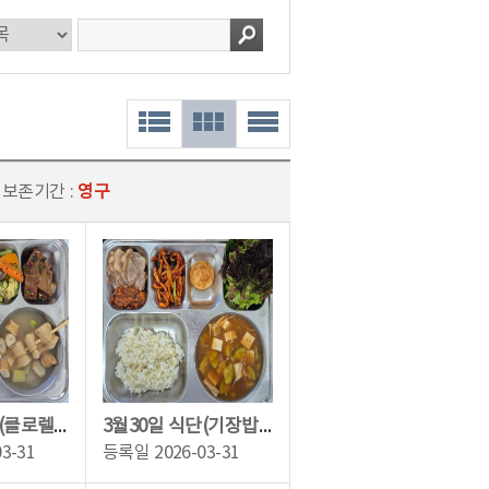
 보존기간 :
영구
3월31일 식단(클로렐라쌀밥,꼬지어묵국,매콤제육불고기,도토리묵/양념장,야채브로콜리...
3월30일 식단(기장밥,팽이버섯된장찌개,오향장육,무말랭이무침,쌈채소/두부저염쌈장,모...
03-31
등록일
2026-03-31