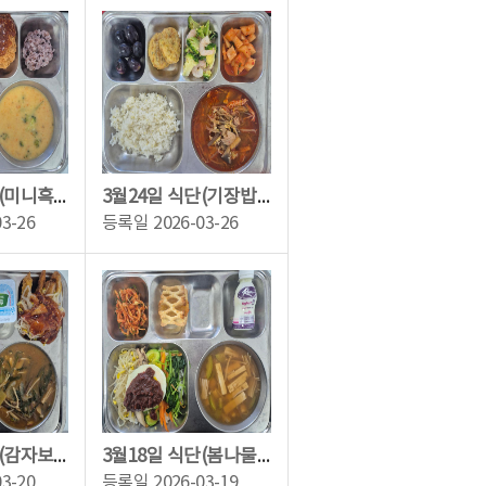
3월25일 식단(미니흑미찰밥,당근브로콜리스프,구운뇨끼크림파스타,리얼치즈돈카츠,그...
3월24일 식단(기장밥,닭개장,계란옷입은에그랑땡,브로콜리새우무침,깍두기,블랙사파이...
03-26
등록일
2026-03-26
3월19일 식단(감자보리밥,추어탕,수제돈까스&숙주소스,김부각,깍두기,하루요거트)
3월18일 식단(봄나물비빔밥,두부미소된장국,달래무생채,호밀우리사과파이,런요구르트)
03-20
등록일
2026-03-19