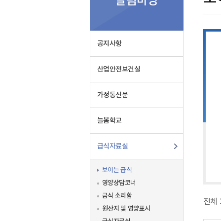
알림마당
식
공지사항
산업안전보건실
가정통신문
늘봄학교
급식자료실
보이는 급식
영양상담코너
급식 소리함
전체
원산지 및 영양표시