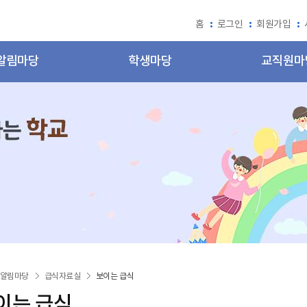
홈
로그인
회원가입
알림마당
학생마당
교직원마
알림마당
급식자료실
보이는 급식
이는 급식