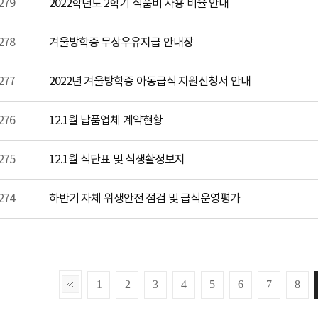
279
2022학년도 2학기 식품비 사용 비율 안내
278
겨울방학중 무상우유지급 안내장
277
2022년 겨울방학중 아동급식 지원신청서 안내
276
12.1월 납품업체 계약현황
275
12.1월 식단표 및 식생활정보지
274
하반기 자체 위생안전 점검 및 급식운영평가
1
2
3
4
5
6
7
8