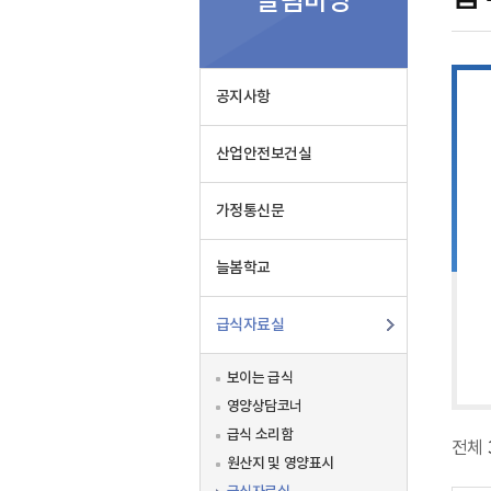
알림마당
실
공지사항
산업안전보건실
가정통신문
늘봄학교
급식자료실
보이는 급식
영양상담코너
급식 소리함
전체
원산지 및 영양표시