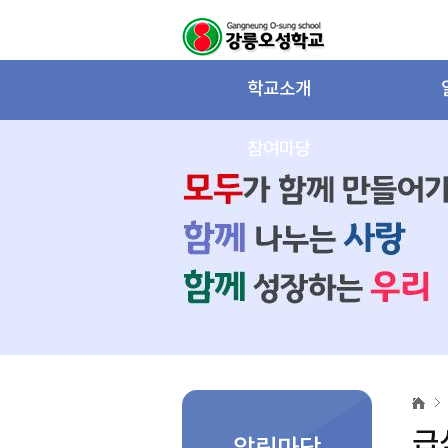
학교소개
참여마당
급
식
자
급
료