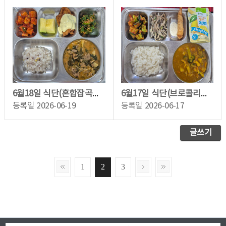
6월18일 식단(혼합잡곡밥,우거지감자탕,수제생선가스,아삭고추쌈장무침,깍두기,머스크...
6월17일 식단(브로콜리치킨카레라이스,오이부추무침,카다이프새우튀김,느타리버섯볶음...
등록일
2026-06-19
등록일
2026-06-17
글쓰기
1
2
3