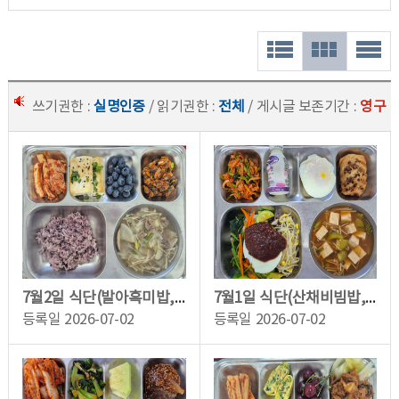
쓰기권한 :
실명인증
/ 읽기권한 :
전체
/ 게시글 보존기간 :
영구
7월2일 식단(발아흑미밥,쇠고기버섯국,꼬막무침,두부계란구이,배추김치,블루베리(강릉)...
7월1일 식단(산채비빔밥,두부미소된장국,미나리무생채,메이플피칸파이,런요구르트)
등록일
2026-07-02
등록일
2026-07-02