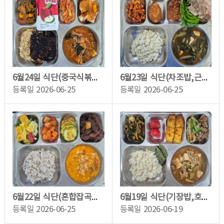
6월24일 식단(중국식볶음밥(자장소스),짬뽕국,오이동그랑무침,통안심치킨꿔바로우,배추...
6월23일 식단(차조밥,근대된장국,오향장육(수육),무말랭이무침,쌈배추/더염두부쌈장,탱...
등록일
2026-06-25
등록일
2026-06-25
6월22일 식단(혼합잡곡밥,김치순두부전골,매콤돼지갈비찜,애호박전,두부채소샐러드,깍...
6월19일 식단(기장밥,호박된장찌개,대패오리숙주볶음,가자미버터구이,배추김치,대추방...
등록일
2026-06-25
등록일
2026-06-19