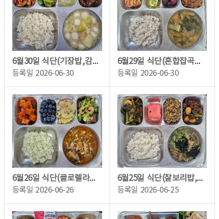
6월30일 식단(기장밥,감자옹심이,청경채나물,수제함박스테이크,배추겉절이,머스크멜론)
6월29일 식단(혼합잡곡밥,콩가루배추국,매콤제육불고기&양배추쌈,시금치달걀말이,배추...
등록일
2026-06-30
등록일
2026-06-30
6월26일 식단(클로렐라쌀밥,닭개장,브로콜리새우살무침,햇감자전,깍두기,블루베리(강릉...
6월25일 식단(찰보리밥,도토리묵국,뮤즐리멸치볶음,쇠고기메추리알조림,열무김치,수박
등록일
2026-06-26
등록일
2026-06-25