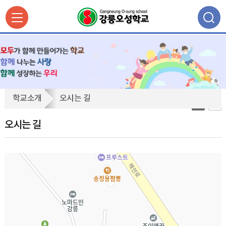
오
학교소개
오시는 길
시
는
오시는 길
길