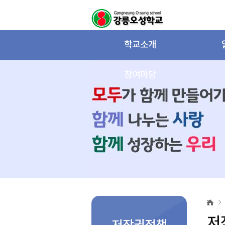
학교소개
참여마당
저
작
권
저
정