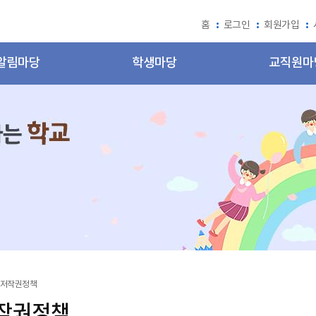
홈
로그인
회원가입
알림마당
학생마당
교직원마
저작권정책
작권정책